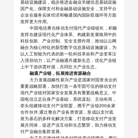
基础设施建设，稳步推进金融业关键信息基础设施
国产化，保障支付和金融基础设施安全，支持平台
企业在服务实体经济和畅通国内国际双循环等方面
发挥更大作用。
中国电信勇当移动支付现代产业链链长，积极
发挥在建设现代化产业体系、构建新发展格局中的
科技创新、产业控制、安全支撑作用，推动以云网
融合为核心特征的新型数字信息基础设施建设，为
以人工智能为代表的新一轮科技革命和产业变革注
入强劲动力，以产业融通共建新生态，优化产业链
上中下游供需对接，共同壮大产业生态。
融通产业链，拓展推进资源融合
大力发展战略性新兴产业是国家对国资央企的
重要战略部署，加快打造一条牢固可信的移动支付
现代产业链对国家安全发展具有重要战略意义。中
国电信立足自身产业基础，系统谋划、主动布局，
牵头组建移动支付产业联盟，携手产业链200余家
合作伙伴,通过整合产业各类资源，形成以支付底
座为基石的多样化解决方案，打造移动支付产业发
展共同体，促进产业互动和生态繁荣，助力移动支
付产业融合集群发展。
为了扎实推动移动支付现代产业链建设，履行