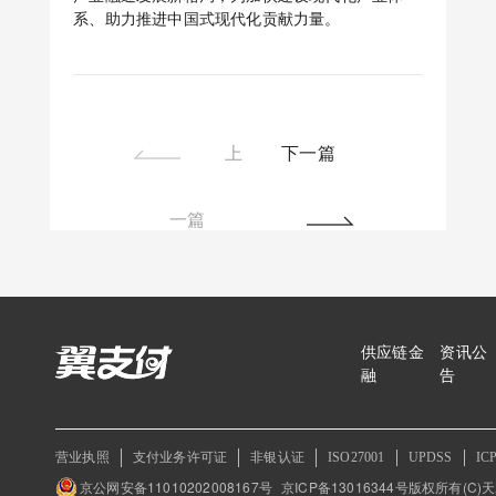
系、助力推进中国式现代化贡献力量。
上
下一篇
一篇
供应链金
资讯公
融
告
营业执照
支付业务许可证
非银认证
ISO27001
UPDSS
IC
京公网安备11010202008167号
京ICP备13016344号
版权所有(C)