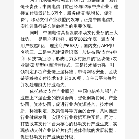
链长责任，中国电信目前已经与52家中央企业，连
接支付场景超过6万个，服务经济“稳增长、促消
费”。移动支付产业联盟的发布，正是中国电信扎
实推进践行链长使命担当的重要体现。
同时，中国电信具备发展移动支付业务的三大
优势。一是用户基础好，截至2022年底，翼支付
用户数超5亿、连接商户658万，国内支付APP排
名第三。二是生态建设意识高，加快布局“支付+电
商+科技”新业态，形成助力乡村振兴的“区块链+农
业溯源”新型电商运营模式。三是技术能力强，引
领制定多项产业链上游标准，申请网络安全、区块
链等移动支付技术专利超300项，自主云平台每秒
并发处理能力行业领先。
依托移动支付产业联盟，中国电信将加强与产
业链上下游企业的协调会商，强化创新协同、产业
协同、资本协同，促进行业内资源整合、技术创
新、标准制定、政策倡导等方面的合作，共同推进
行业健康发展，实现全行业数据互联互通。同时，
打造以翼支付平台为核心的移动支付产业生态，实
现移动支付产业从碎片化到整体作战的发展转型，
促进移动支付产业焕新升级。