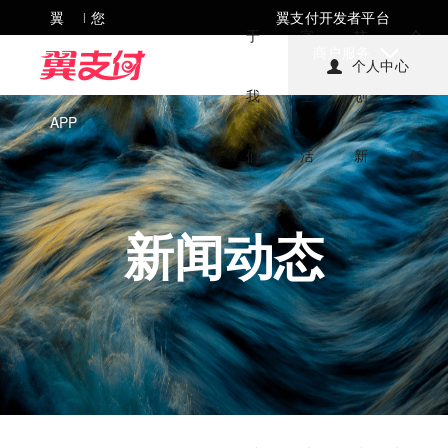
翼
您
翼支付开发者平台
|
于
字
技
会
支
好，
商户服务
个人中心
付
欢迎
我
生
创
责
APP
来到
们
活
新
任
翼支
付!
新闻动态