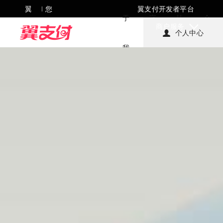
翼
您
翼支付开发者平台
|
于
字
技
会
支
好，
商户服务
个人中心
付
欢迎
我
生
创
责
APP
来到
们
活
新
任
翼支
付!