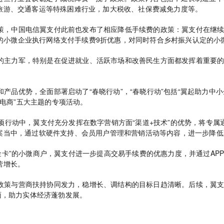
旅游、交通客运等特殊困难行业，加大税收、社保费减免力度等。
策，中国电信翼支付此前也发布了相应降低手续费的政策：翼支付在继
标准的小微企业执行网络支付手续费9折优惠，对同时符合乡村振兴认定的
的主力军，特别是在促进就业、活跃市场和改善民生方面都发挥着重要
产品优势，全面部署启动了“春晓行动”，“春晓行动”包括“翼起助力中小企
村电商”五大主题的专项活动。
专项行动中，翼支付充分发挥在数字营销方面“渠道+技术”的优势，将专
案当中，通过软硬件支持、会员用户管理和营销活动等内容，进一步降低
户金卡”的小微商户，翼支付进一步提高交易手续费的优惠力度，并通过A
营增长。
政策与营商扶持协同发力，稳增长、调结构的目标日趋清晰。后续，翼
面，助力实体经济蓬勃发展。