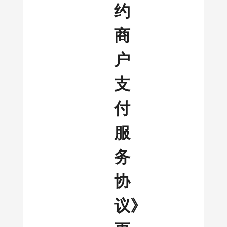
约
商
户
支
付
服
务
协
议》