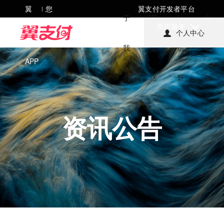
翼
您
翼支付开发者平台
|
于
字
技
会
支
好，
商户服务
个人中心
付
欢迎
我
生
创
责
APP
来到
们
活
新
任
翼支
付!
资讯公告