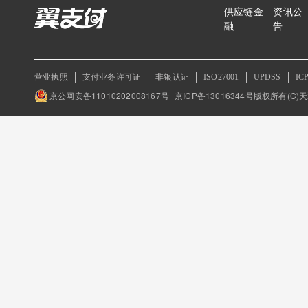
供应链金
资讯公
融
告
营业执照
支付业务许可证
非银认证
ISO27001
UPDSS
IC
京公网安备11010202008167号
京ICP备13016344号
版权所有(C)