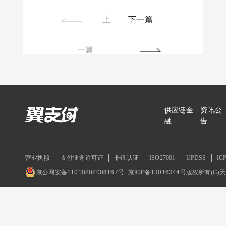
上
下一篇
一篇
供应链金
资讯公
融
告
营业执照
支付业务许可证
非银认证
ISO27001
UPDSS
IC
京公网安备11010202008167号
京ICP备13016344号
版权所有(C)