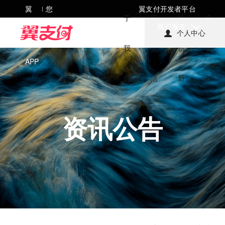
翼
您
翼支付开发者平台
|
于
字
技
会
支
好，
商户服务
个人中心
付
欢迎
我
生
创
责
APP
来到
们
活
新
任
翼支
付!
资讯公告